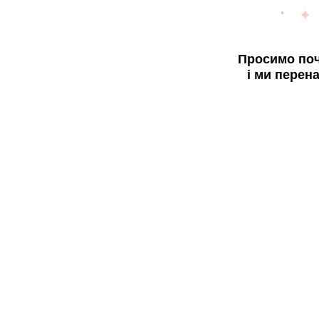
Просимо поч
і ми перен